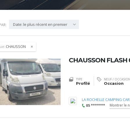
Date: le plus récent en premier
PAR:
ue:
CHAUSSON
CHAUSSON FLASH 
TYPE
NEUF / OCCASIO
Profilé
Occasion
LA ROCHELLE CAMPING CAR
05 *******
Montrer le 