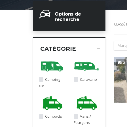
Options de
recherche
CLASSÉ 
Marq
CATÉGORIE
2
Camping
Caravane
car
Compacts
Vans /
Fourgons