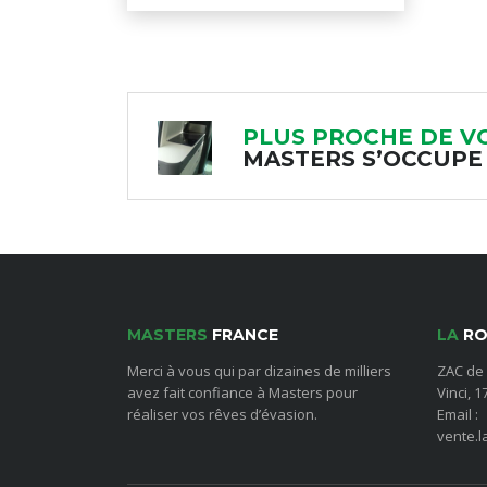
PLUS PROCHE DE V
MASTERS S’OCCUPE
MASTERS
FRANCE
LA
RO
Merci à vous qui par dizaines de milliers
ZAC de 
avez fait confiance à Masters pour
Vinci, 
réaliser vos rêves d’évasion.
Email :
vente.