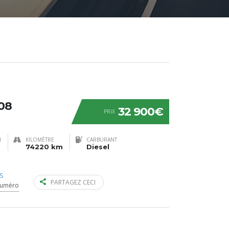
08
32 900€
PRIX
N
KILOMÈTRE
CARBURANT
74220 km
Diesel
S
PARTAGEZ CECI
numéro