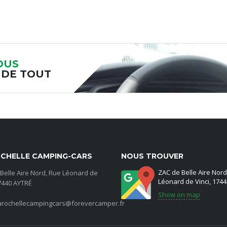
OUS
 DE TOUT
CHELLE CAMPING-CARS
NOUS TROUVER
ZAC de Belle Aire Nord
Belle Aire Nord, Rue Léonard de
Léonard de Vinci, 174
17440 AYTRÉ
Show on map
larochellecampingcars@forevercamper.fr