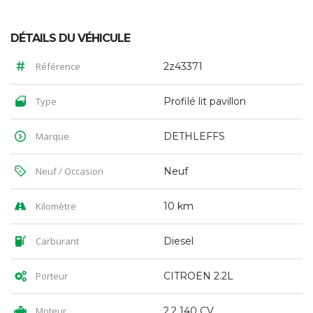
DÉTAILS DU VÉHICULE
Référence
2z43371
Type
Profilé lit pavillon
Marque
DETHLEFFS
Neuf / Occasion
Neuf
Kilomètre
10 km
Carburant
Diesel
Porteur
CITROEN 2.2L
Moteur
2.2 140 CV