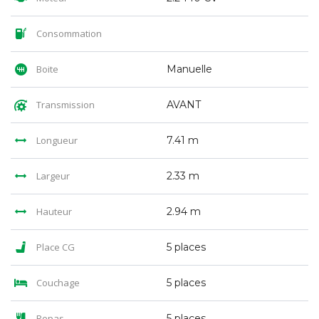
Consommation
Boite
Manuelle
Transmission
AVANT
Longueur
7.41 m
Largeur
2.33 m
Hauteur
2.94 m
Place CG
5 places
Couchage
5 places
Repas
5 places