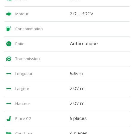
Moteur
2.0L 130CV
Consommation
Boite
Automatique
Transmission
Longueur
5.35 m
Largeur
2.07 m
Hauteur
2.07 m
Place CG
5 places
Couchage
4 places